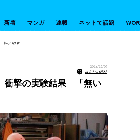
新着
マンガ
連載
ネットで話題
WOR
…」悩む保護者
2016/12/07
みんなの感想
、衝撃の実験結果 「無い