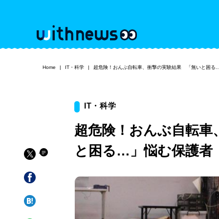
Home
IT・科学
超危険！おんぶ自転車、衝撃の実験結果 「無いと困る
IT・科学
超危険！おんぶ自転車
と困る…」悩む保護者