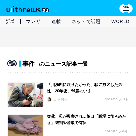
新着
マンガ
連載
ネットで話題
WORLD
事件
のニュース記事一覧
「刑務所に戻りたかった」駅に放火した男
性 20年後、94歳のいま
山下知子
2026年01月13日
突然、母が殺害され…娘は「職場に後ろめた
さ」裁判や聴取で有休
2026年01月06日