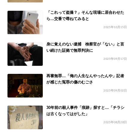
「これって盗撮？」そんな現場に居合わせた
ら…交番で尋ねてみると
2025年10月15日
身に覚えのない逮捕 検察官が「ない」と言
い続けた証拠で無罪判決に
2025年09月17日
再審無罪…「俺の人生なんやったんや」記者
が感じた冤罪の傷のむごさ
2025年09月02日
30年前の殺人事件「痕跡」探すと…「チラシ
は古くなってはがした」
2025年08月28日