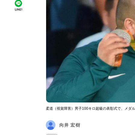
LINE!
柔道（視覚障害）男子100キロ超級の表彰式で、メダ
向井 宏樹