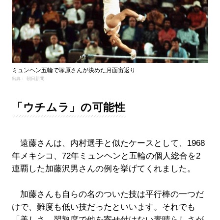
ミュンヘン五輪で塚原さんが決めた月面宙返り
出典： 朝日新聞
「ウチムラ」の可能性
遠藤さんは、内村選手と似たケースとして、1968
年メキシコ、72年ミュンヘンと五輪の個人総合を2
連覇した加藤沢男さんの例を挙げてくれました。
加藤さんも自らの名のついた技は平行棒の一つだ
けで、難度も低い技だったといいます。それでも
「美しさ、習熟度で他を寄せ付けない素晴らしさが