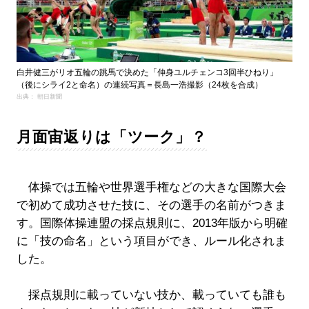
白井健三がリオ五輪の跳馬で決めた「伸身ユルチェンコ3回半ひねり」
（後にシライ2と命名）の連続写真＝長島一浩撮影（24枚を合成）
出典： 朝日新聞
月面宙返りは「ツーク」？
体操では五輪や世界選手権などの大きな国際大会
で初めて成功させた技に、その選手の名前がつきま
す。国際体操連盟の採点規則に、2013年版から明確
に「技の命名」という項目ができ、ルール化されま
した。
採点規則に載っていない技か、載っていても誰も