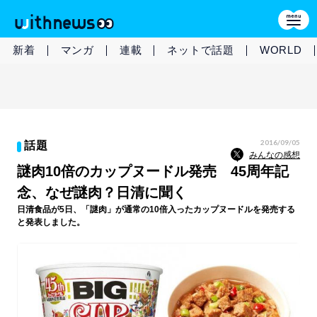
新着
マンガ
連載
ネットで話題
WORLD
2016/09/05
話題
みんなの感想
謎肉10倍のカップヌードル発売 45周年記
念、なぜ謎肉？日清に聞く
日清食品が5日、「謎肉」が通常の10倍入ったカップヌードルを発売する
と発表しました。