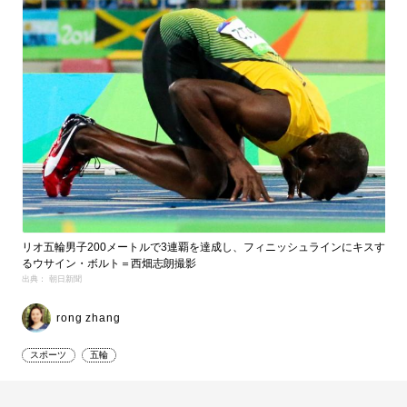
リオ五輪男子200メートルで3連覇を達成し、フィニッシュラインにキスす
るウサイン・ボルト＝西畑志朗撮影
出典： 朝日新聞
rong zhang
スポーツ
五輪