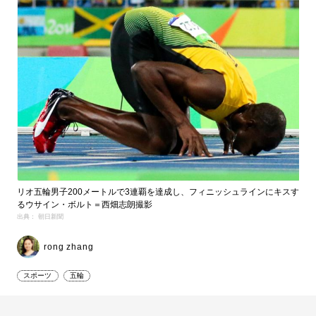
リオ五輪男子200メートルで3連覇を達成し、フィニッシュラインにキスす
るウサイン・ボルト＝西畑志朗撮影
出典： 朝日新聞
rong zhang
スポーツ
五輪