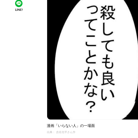
LINE!
漫画「いらない人」の一場面
出典： 吉谷光平さん作