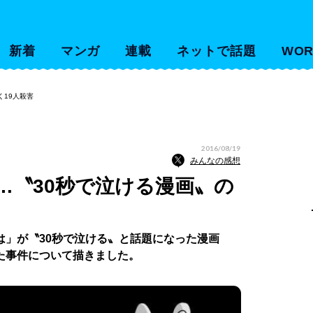
新着
マンガ
連載
ネットで話題
WOR
く19人殺害
2016/08/19
みんなの感想
…〝30秒で泣ける漫画〟の
は」が〝30秒で泣ける〟と話題になった漫画
た事件について描きました。