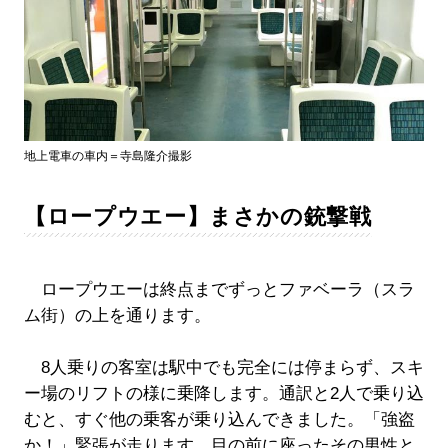
地上電車の車内＝寺島隆介撮影
【ロープウエー】まさかの銃撃戦
ロープウエーは終点までずっとファベーラ（スラ
ム街）の上を通ります。
8人乗りの客室は駅中でも完全には停まらず、スキ
ー場のリフトの様に乗降します。通訳と2人で乗り込
むと、すぐ他の乗客が乗り込んできました。「強盗
か！」緊張が走ります。目の前に座ったその男性と