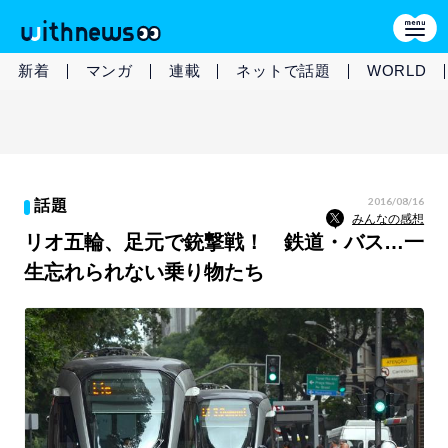
新着
マンガ
連載
ネットで話題
WORLD
2016/08/16
話題
みんなの感想
リオ五輪、足元で銃撃戦！ 鉄道・バス…一
生忘れられない乗り物たち