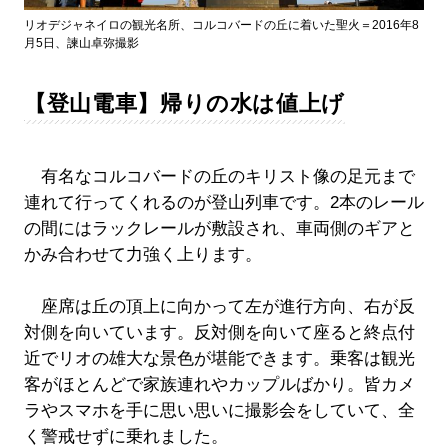
リオデジャネイロの観光名所、コルコバードの丘に着いた聖火＝2016年8
月5日、諫山卓弥撮影
【登山電車】帰りの水は値上げ
有名なコルコバードの丘のキリスト像の足元まで
連れて行ってくれるのが登山列車です。2本のレール
の間にはラックレールが敷設され、車両側のギアと
かみ合わせて力強く上ります。
座席は丘の頂上に向かって左が進行方向、右が反
対側を向いています。反対側を向いて座ると終点付
近でリオの雄大な景色が堪能できます。乗客は観光
客がほとんどで家族連れやカップルばかり。皆カメ
ラやスマホを手に思い思いに撮影会をしていて、全
く警戒せずに乗れました。