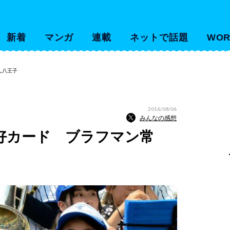
新着
マンガ
連載
ネットで話題
WOR
ん八王子
2016/08/06
みんなの感想
好カード ブラフマン常