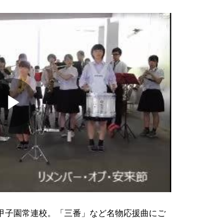
Play
Video
甲子園常連校。「三番」など名物応援曲にご