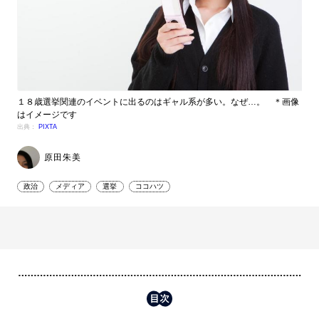
１８歳選挙関連のイベントに出るのはギャル系が多い。なぜ…。 ＊画像
はイメージです
出典：
PIXTA
原田朱美
政治
メディア
選挙
ココハツ