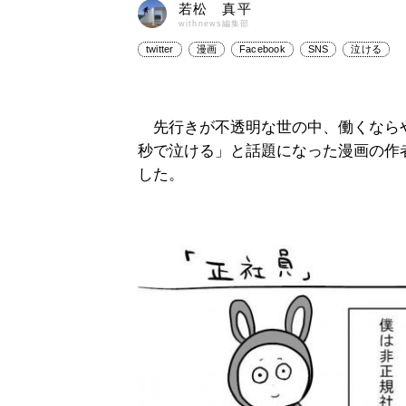
若松 真平
withnews編集部
twitter
漫画
Facebook
SNS
泣ける
先行きが不透明な世の中、働くならや
秒で泣ける」と話題になった漫画の作
した。