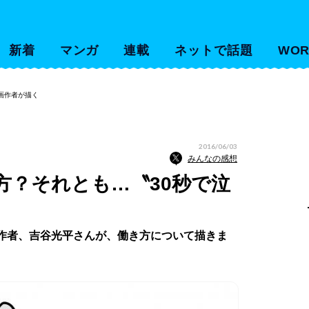
新着
マンガ
連載
ネットで話題
WOR
画作者が描く
2016/06/03
みんなの感想
方？それとも…〝30秒で泣
の作者、吉谷光平さんが、働き方について描きま