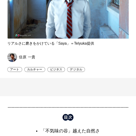
リアルさに磨きをかけている「Saya」＝Telyuka提供
信原 一貴
アート
カルチャー
ビジネス
デジタル
「不気味の谷」越えた自然さ