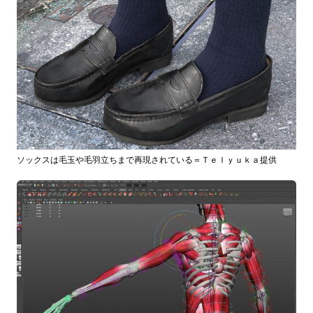
ソックスは毛玉や毛羽立ちまで再現されている＝Ｔｅｌｙｕｋａ提供