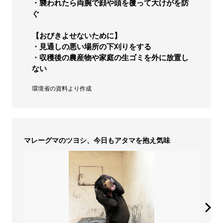
・襲われたら両腕で顔や頭を覆って大けがを防
ぐ
【おびきよせないために】
・見通しの悪い場所の下刈りをする
・収穫後の農産物や家庭の生ゴミを外に放置し
ない
環境省の資料より作成
マレーグマのツヨシ、今日もアタマを抱え気味