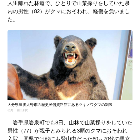
人里離れた林道で、ひとりで山菜採りをしていた県
内の男性（82）がクマにおそわれ、軽傷を負いまし
た。
大分県豊後大野市の歴史民俗資料館にあるツキノワグマの剝製
出典： 朝日新聞
岩手県岩泉町でも8日、山林で山菜採りをしていた
男性（77）が親子とみられる3頭のクマにおそわれ
入院。同県では他にも登山中だった60～70代の男女