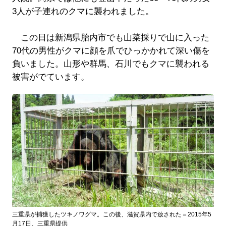
3人が子連れのクマに襲われました。
この日は新潟県胎内市でも山菜採りで山に入った
70代の男性がクマに顔を爪でひっかかれて深い傷を
負いました。山形や群馬、石川でもクマに襲われる
被害がでています。
三重県が捕獲したツキノワグマ。この後、滋賀県内で放された＝2015年5
月17日、三重県提供