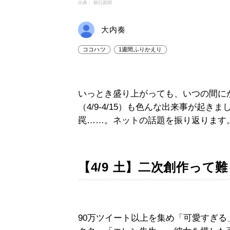
出典： 朝日新聞
大内奏
ココハツ
1週間ふりかえり
いっとき盛り上がっても、いつの間に
（4/9-4/15）も色んな出来事が起
罠……。ネットの話題を振り返ります
【4/9 土】二次創作って
90万ツイート以上を集め「可愛すぎ