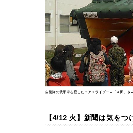
自衛隊の装甲車を模したエアスライダー＝「Ａ田」さ
【4/12 火】新聞は気を