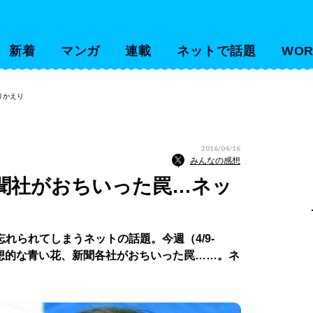
新着
マンガ
連載
ネットで話題
WOR
りかえり
2016/04/16
みんなの感想
聞社がおちいった罠…ネッ
れられてしまうネットの話題。今週（4/9-
幻想的な青い花、新聞各社がおちいった罠……。ネ