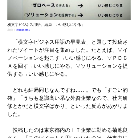
横文字ビジネス用語、結局「いい感じにやる」
出典：
‏@kossetsu
「横文字ビジネス用語の早見表」と題して投稿さ
れたツイートが注目を集めました。たとえば、▽イ
ノベーションを起こす→いい感じにやる、▽ＰＤＣ
Ａを回す→いい感じにやる、▽ソリューションを提
供する→いい感じにやる。
どれも結局同じなんですね……。でも「すごい的
確」「うちも意識高い系な外資企業なので、社内研
修とかだと横文字ばかり」といった反応があがりま
した。
投稿したのは東京都内のＩＴ企業に勤める菊池良