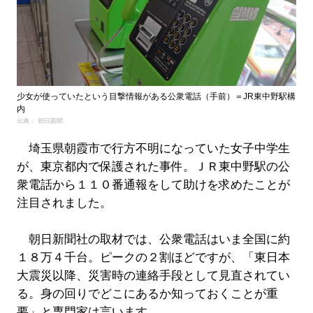
少女が使っていたという目撃情報がある公衆電話（手前）＝JR東中野駅構
内
出典： 朝日新聞
埼玉県朝霞市で行方不明になっていた女子中学生
が、東京都内で保護された事件。ＪＲ東中野駅の公
衆電話から１１０番通報をして助けを求めたことが
注目されました。
朝日新聞社の取材では、公衆電話はいま全国に約
１８万４千台。ピークの２割ほどですが、「東日本
大震災以降、災害時の連絡手段として見直されてい
る。身の回りでどこにあるか知っておくことが重
要」と専門家は言います。