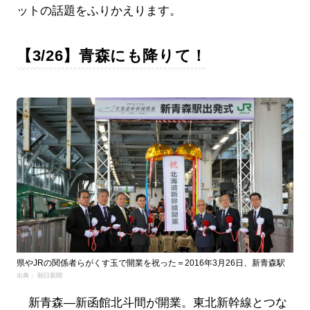
ットの話題をふりかえります。
【3/26】青森にも降りて！
県やJRの関係者らがくす玉で開業を祝った＝2016年3月26日、新青森駅
出典： 朝日新聞
新青森―新函館北斗間が開業。東北新幹線とつな