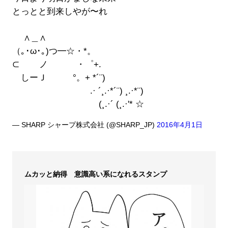
とっとと到来しやが〜れ
∧＿∧
（｡･ω･｡)つ━☆・*。
⊂ ノ ・゜+.
しーＪ °。+ *´¨)
.· ´¸.·*´¨) ¸.·*¨)
(¸.·´ (¸.·'* ☆
— SHARP シャープ株式会社 (@SHARP_JP)
2016年4月1日
ムカッと納得 意識高い系になれるスタンプ