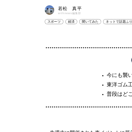
若松 真平
withnews編集部
スポーツ
経済
聞いてみた
ネットで話題ふ
今にも襲
東洋ゴム
普段はど