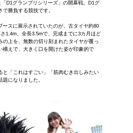
た「D1グランプリシリーズ」の開幕戦。D1グ
さで勝負する競技です。
のブースに展示されていたのが、古タイヤ約80
高さ1.4m、全長3.5mで、完成までに3カ月ほど
みの上を、無数の切り刻まれたタイヤが覆っ
い構えで、大きく口を開けた姿が印象的で
ると「これはすごい」「筋肉むき出しみたい
話題になりました。