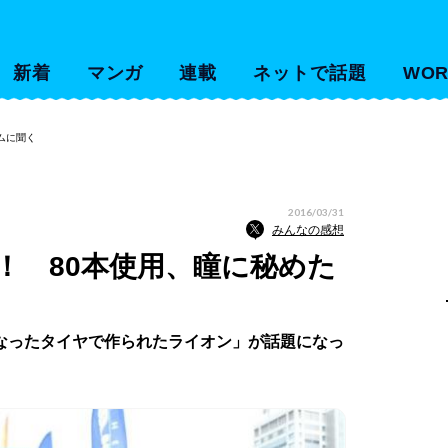
新着
マンガ
連載
ネットで話題
WOR
ムに聞く
2016/03/31
みんなの感想
！ 80本使用、瞳に秘めた
なったタイヤで作られたライオン」が話題になっ