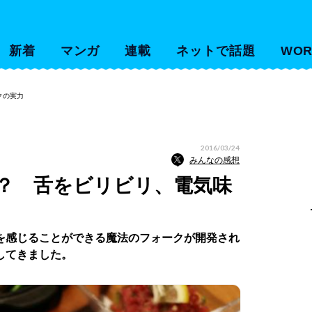
新着
マンガ
連載
ネットで話題
WOR
クの実力
2016/03/24
みんなの感想
？ 舌をビリビリ、電気味
を感じることができる魔法のフォークが開発され
してきました。