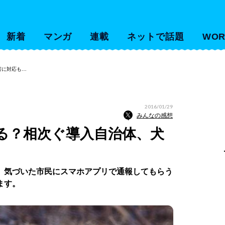
新着
マンガ
連載
ネットで話題
WOR
害に対応も…
2016/01/29
みんなの感想
る？相次ぐ導入自治体、犬
、気づいた市民にスマホアプリで通報してもらう
ます。