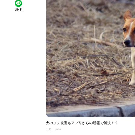
LINE!
犬のフン被害もアプリからの通報で解決！？
出典： pixta