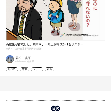
高校生が作成した、乗車マナー向上を呼びかけるポスター
出典： 札幌市交通事業振興公社提供
若松 真平
withnews編集部
地下鉄
電車
マナー
社会