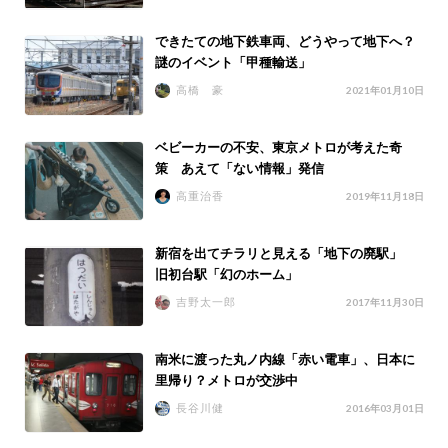
できたての地下鉄車両、どうやって地下へ？
謎のイベント「甲種輸送」
高橋 豪
2021年01月10日
ベビーカーの不安、東京メトロが考えた奇
策 あえて「ない情報」発信
高重治香
2019年11月18日
新宿を出てチラリと見える「地下の廃駅」
旧初台駅「幻のホーム」
吉野太一郎
2017年11月30日
南米に渡った丸ノ内線「赤い電車」、日本に
里帰り？メトロが交渉中
長谷川健
2016年03月01日