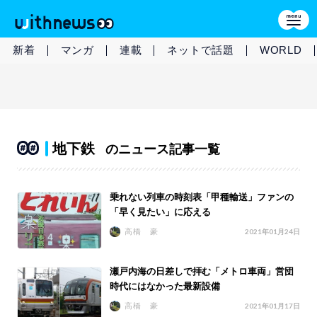
新着
マンガ
連載
ネットで話題
WORLD
地下鉄
のニュース記事一覧
乗れない列車の時刻表「甲種輸送」ファンの
「早く見たい」に応える
高橋 豪
2021年01月24日
瀬戸内海の日差しで拝む「メトロ車両」営団
時代にはなかった最新設備
高橋 豪
2021年01月17日