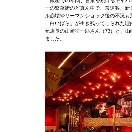
銀座で64年間、営業を続けるキャバ
一の繁華街のど真ん中で、常連客、新
ル崩壊やリーマンショック後の不況も
「白いばら」が生き残ってこられた理由
元店長の山崎征一郎さん（73）と、
ました。