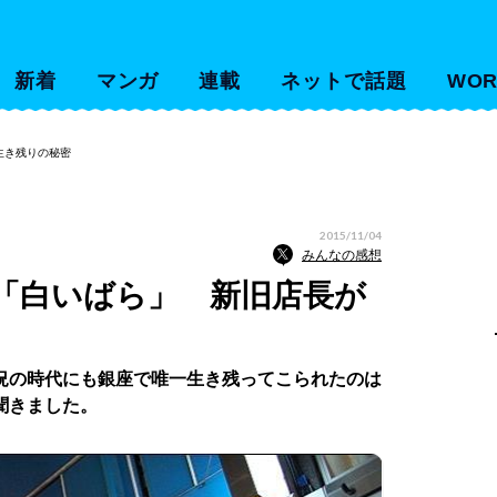
新着
マンガ
連載
ネットで話題
WOR
生き残りの秘密
2015/11/04
みんなの感想
「白いばら」 新旧店長が
況の時代にも銀座で唯一生き残ってこられたのは
聞きました。