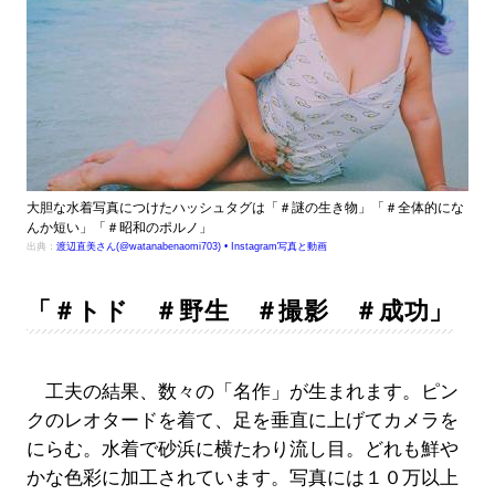
大胆な水着写真につけたハッシュタグは「＃謎の生き物」「＃全体的にな
んか短い」「＃昭和のポルノ」
出典：
渡辺直美さん(@watanabenaomi703) • Instagram写真と動画
「＃トド ＃野生 ＃撮影 ＃成功」
工夫の結果、数々の「名作」が生まれます。ピン
クのレオタードを着て、足を垂直に上げてカメラを
にらむ。水着で砂浜に横たわり流し目。どれも鮮や
かな色彩に加工されています。写真には１０万以上