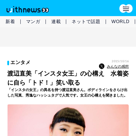
新着
マンガ
連載
ネットで話題
WORLD
2015/10/16
エンタメ
みんなの感想
渡辺直美「インスタ女王」の心構え 水着姿
に自ら「トド！」笑い取る
「インスタの女王」の異名を持つ渡辺直美さん。ボディラインをさらけ出
した写真、秀逸なハッシュタグで人気です。女王の心構えを聞きました。