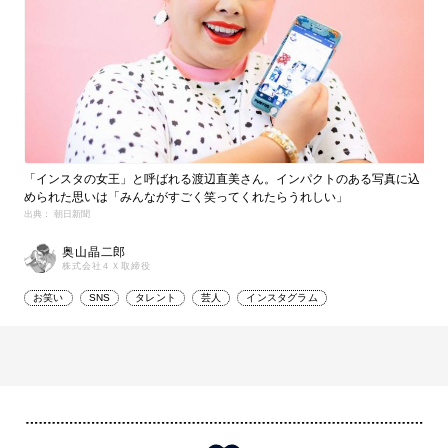
「インスタの女王」と呼ばれる渡辺直美さん。インパクトのある写真に込
められた思いは「みんながすごく笑ってくれたらうれしい」
出典： 朝日新聞
奥山晶二郎
株式会社４Ｘ取締役
お笑い
SNS
タレント
芸人
インスタグラム