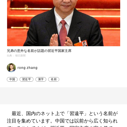
兄弟の意外な名前が話題の習近平国家主席
出典： 朝日新聞
rong zhang
中国
習近平
漢字
名前
最近、国内のネット上で「習遠平」という名前が
注目を集めています。中国では以前から広く知られ