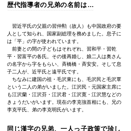
歴代指導者の兄弟の名前は…
習近平氏の父親の習仲勲（故人）も中国政府の要
人として知られ、国家副総理を務めました。息子に
は「平」の字が使われています。
前妻との間の子どもはそれぞれ、習和平・習乾
平・習富平の各氏。その後再婚し、娘二人は奥さん
の名字から字をもらい、斉橋橋・斉安安。そして息
子二人が、近平氏と遠平氏です。
ちなみに建国の祖・毛沢東にも、毛沢民と毛沢覃
という二人の弟がいました。江沢民・元国家主席に
も江沢蘭・江沢芬・江沢君・江沢寛・江沢慧などの
きょうだいがいます。現在の李克強首相にも、兄の
李克平氏、弟の李克明氏がいます。
同じ漢字の兄弟、一人っ子政策で珍し