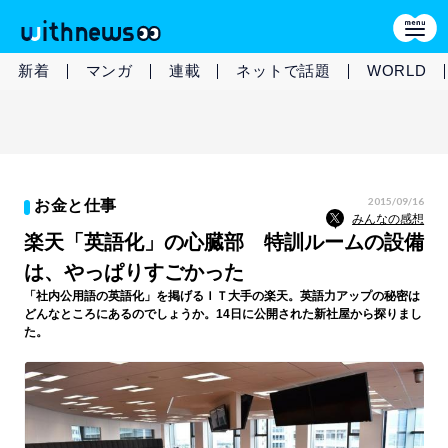
新着
マンガ
連載
ネットで話題
WORLD
2015/09/16
お金と仕事
みんなの感想
楽天「英語化」の心臓部 特訓ルームの設備
は、やっぱりすごかった
「社内公用語の英語化」を掲げるＩＴ大手の楽天。英語力アップの秘密は
どんなところにあるのでしょうか。14日に公開された新社屋から探りまし
た。