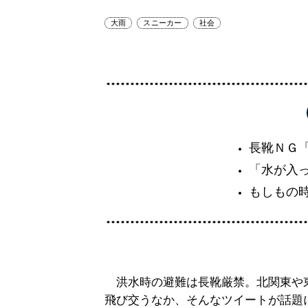
大雨
スニーカー
社会
長靴ＮＧ
「水が入
もしもの
洪水時の避難は長靴厳禁。北関東や
飛び交うなか、そんなツイートが話題