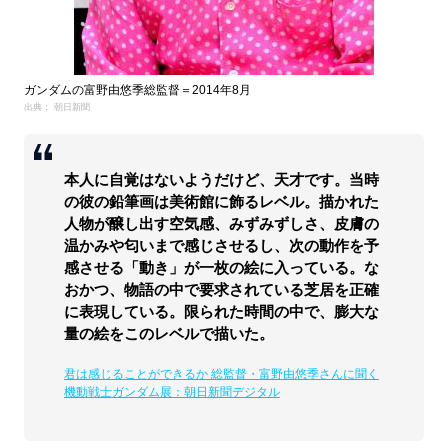
ガンダムの富野由悠季総監督＝2014年8月
出典： 朝日新聞
本人に自覚はないようだけど、天才です。当時
の彼の鉛筆画は美術館に飾るレベル。描かれた
人物が醸し出す空気感、みずみずしさ、皮膚の
温かみや匂いまで感じさせるし、次の動作を予
感させる「動き」が一枚の絵に入っている。な
おかつ、物語の中で要求されている芝居を正確
に表現している。限られた時間の中で、膨大な
量の絵をこのレベルで描いた。
君は感じることができるか 総監督・富野由悠季さんに聞く
機動戦士ガンダム展：朝日新聞デジタル