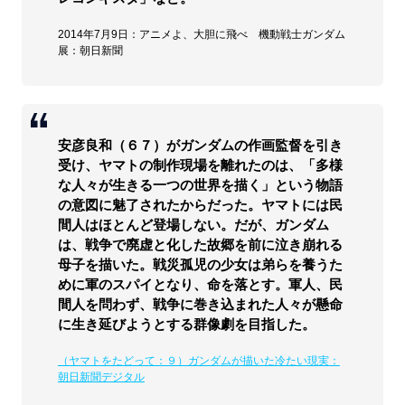
2014年7月9日：アニメよ、大胆に飛べ 機動戦士ガンダム
展：朝日新聞
安彦良和（６７）がガンダムの作画監督を引き
受け、ヤマトの制作現場を離れたのは、「多様
な人々が生きる一つの世界を描く」という物語
の意図に魅了されたからだった。ヤマトには民
間人はほとんど登場しない。だが、ガンダム
は、戦争で廃虚と化した故郷を前に泣き崩れる
母子を描いた。戦災孤児の少女は弟らを養うた
めに軍のスパイとなり、命を落とす。軍人、民
間人を問わず、戦争に巻き込まれた人々が懸命
に生き延びようとする群像劇を目指した。
（ヤマトをたどって：９）ガンダムが描いた冷たい現実：
朝日新聞デジタル