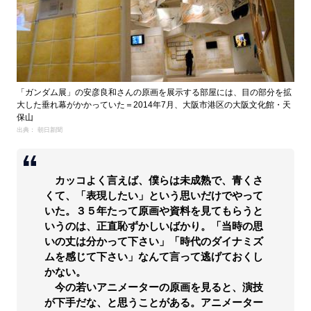
「ガンダム展」の安彦良和さんの原画を展示する部屋には、目の部分を拡
大した垂れ幕がかかっていた＝2014年7月、大阪市港区の大阪文化館・天
保山
出典： 朝日新聞
カッコよく言えば、僕らは未成熟で、青くさ
くて、「表現したい」という思いだけでやって
いた。３５年たって原画や資料を見てもらうと
いうのは、正直恥ずかしいばかり。「当時の思
いの丈は分かって下さい」「時代のダイナミズ
ムを感じて下さい」なんて言って逃げておくし
かない。
今の若いアニメーターの原画を見ると、演技
が下手だな、と思うことがある。アニメーター