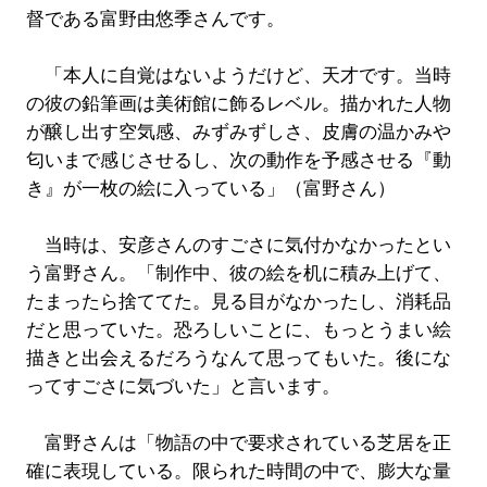
督である富野由悠季さんです。
「本人に自覚はないようだけど、天才です。当時
の彼の鉛筆画は美術館に飾るレベル。描かれた人物
が醸し出す空気感、みずみずしさ、皮膚の温かみや
匂いまで感じさせるし、次の動作を予感させる『動
き』が一枚の絵に入っている」（富野さん）
当時は、安彦さんのすごさに気付かなかったとい
う富野さん。「制作中、彼の絵を机に積み上げて、
たまったら捨ててた。見る目がなかったし、消耗品
だと思っていた。恐ろしいことに、もっとうまい絵
描きと出会えるだろうなんて思ってもいた。後にな
ってすごさに気づいた」と言います。
富野さんは「物語の中で要求されている芝居を正
確に表現している。限られた時間の中で、膨大な量