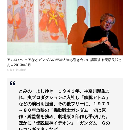
アムロやシャアなどガンダムの登場人物も引き合いに講演する安彦良和さ
ん＝2013年8月
出典： 朝日新聞
とみの・よしゆき １９４１年、神奈川県生ま
れ。虫プロダクションに入社し「鉄腕アトム」
などの演出を担当、その後フリーに。１９７９
～８０年放映の「機動戦士ガンダム」では原
作・総監督を務め、劇場版３部作も手がけた。
ほかに「伝説巨神イデオン」「ガンダム Ｇの
レコンギスタ」など。