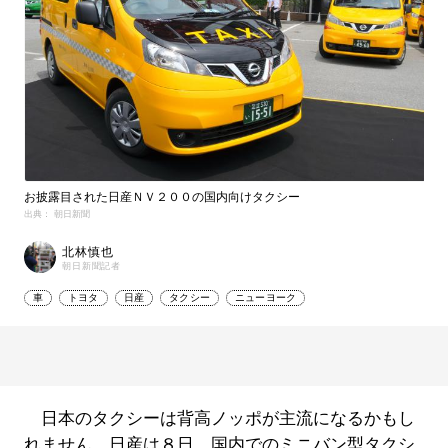
お披露目された日産ＮＶ２００の国内向けタクシー
出典： 朝日新聞
北林慎也
朝日新聞記者
車
トヨタ
日産
タクシー
ニューヨーク
日本のタクシーは背高ノッポが主流になるかもし
れません。日産は８日、国内でのミニバン型タクシ