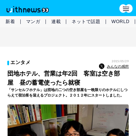
新着
マンガ
連載
ネットで話題
WORLD
2015/05/29
エンタメ
みんなの感想
団地ホテル、営業は年2回 客室は空き部
屋 昼の蓄電使ったら就寝
「サンセルフホテル」は団地の二つの空き部屋を一晩限りのホテルにしつ
らえて宿泊客を迎えるプロジェクト。２０１２年にスタートしました。