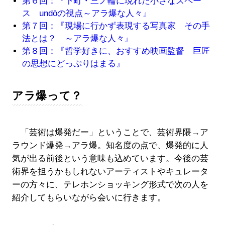
第６回：『下町・三ノ輪に現れた小さなスペー
ス undōの視点～アラ爆な人々』
第７回：『現場に行かず表現する写真家 その手
法とは？ ～アラ爆な人々』
第８回：『哲学好きに、おすすめ映画監督 巨匠
の思想にどっぷりはまる』
アラ爆って？
「芸術は爆発だー」ということで、芸術界隈→ア
ラウンド爆発→アラ爆。知名度の点で、爆発的に人
気が出る前後という意味も込めています。今後の芸
術界を担うかもしれないアーティストやキュレータ
ーの方々に、テレホンショッキング形式で次の人を
紹介してもらいながら会いに行きます。