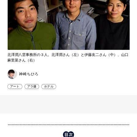
北澤潤八雲事務所の３人。北澤潤さん（左）と伊藤友二さん（中）、山口
麻里菜さん（右）
神崎ちひろ
アート
アラ爆
ホテル