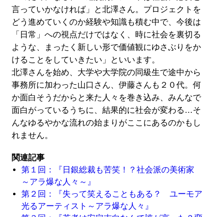
言っていかなければ」と北澤さん。プロジェクトを
どう進めていくのか経験や知識も積む中で、今後は
「日常」への視点だけではなく、時に社会を裏切る
ような、まったく新しい形で価値観にゆさぶりをか
けることをしていきたい」といいます。
北澤さんを始め、大学や大学院の同級生で途中から
事務所に加わった山口さん、伊藤さんも２０代。何
か面白そうだからと来た人々を巻き込み、みんなで
面白がっているうちに、結果的に社会が変わる…そ
んなゆるやかな流れの始まりがここにあるのかもし
れません。
関連記事
第１回：『日銀総裁も苦笑！？社会派の美術家
～アラ爆な人々～』
第２回：『失って笑えることもある？ ユーモア
光るアーティスト～アラ爆な人々』