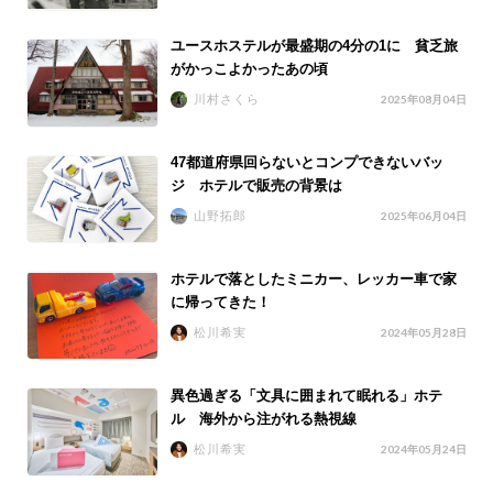
ユースホステルが最盛期の4分の1に 貧乏旅
がかっこよかったあの頃
川村さくら
2025年08月04日
47都道府県回らないとコンプできないバッ
ジ ホテルで販売の背景は
山野拓郎
2025年06月04日
ホテルで落としたミニカー、レッカー車で家
に帰ってきた！
松川希実
2024年05月28日
異色過ぎる「文具に囲まれて眠れる」ホテ
ル 海外から注がれる熱視線
松川希実
2024年05月24日