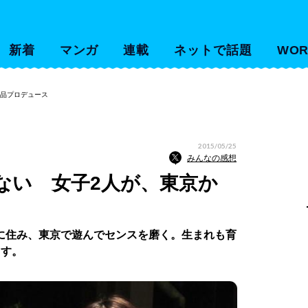
新着
マンガ
連載
ネットで話題
WOR
産品プロデュース
2015/05/25
みんなの感想
ない 女子2人が、東京か
に住み、東京で遊んでセンスを磨く。生まれも育
ます。