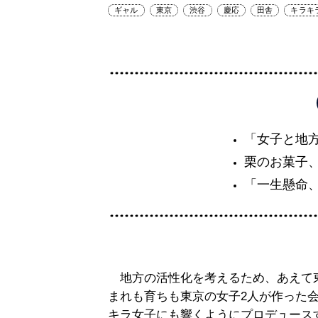
ギャル
東京
渋谷
慶応
田舎
キラキ
「女子と地
栗のお菓子
「一生懸命
地方の活性化を考えるため、あえて
まれも育ちも東京の女子2人が作った
キラ女子にも響くようにプロデュース