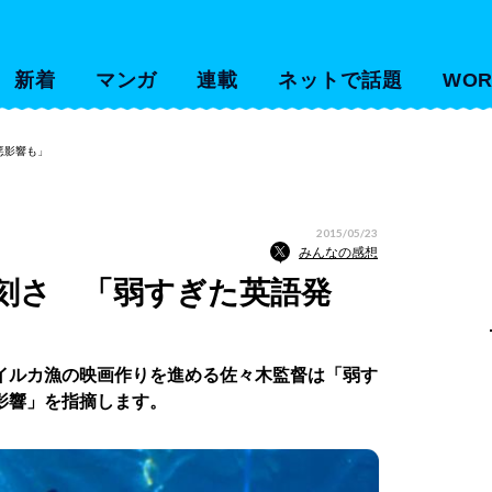
新着
マンガ
連載
ネットで話題
WOR
悪影響も」
2015/05/23
みんなの感想
刻さ 「弱すぎた英語発
」
イルカ漁の映画作りを進める佐々木監督は「弱す
影響」を指摘します。