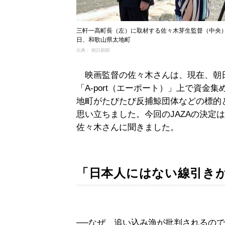
三軒一高町長（左）に取材する佐々木芽生監督（中央）。
日、和歌山県太地町
出典： 朝日新聞
映画監督の佐々木さんは、現在、朝
「A-port（エーポート）」上で資
地町がたびたび反捕鯨団体などの標的
思い立ちました。今回のJAZAの決定
佐々木さんに聞きました。
「日本人にはない線引き
──なぜ、追い込み漁が批判されるの