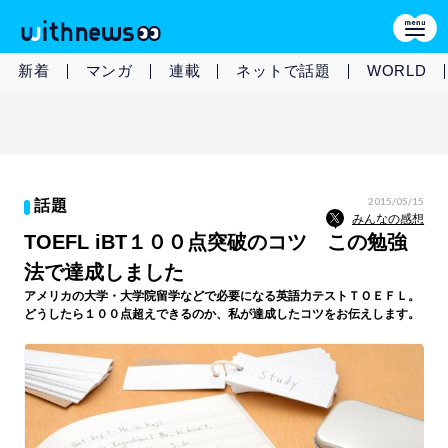
新着
マンガ
連載
ネットで話題
WORLD
2015/05/15
話題
みんなの感想
TOEFL iBT１００点突破のコツ この勉強
法で達成しました
アメリカの大学・大学院留学などで必要になる英語力テストＴＯＥＦＬ。
どうしたら１００点超えできるのか、私が達成したコツをお伝えします。