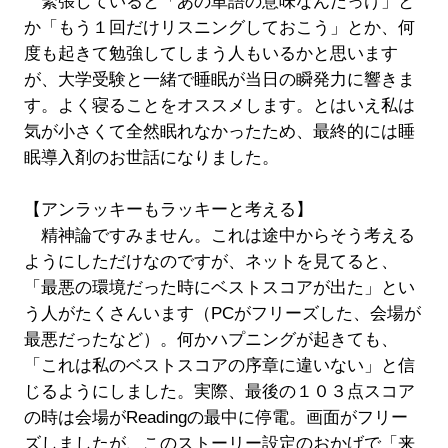
緊張していると「あの単語の意味なんだっけ」と
か「もう１回だけリスニングしておこう」とか、何
度も起きて勉強してしまう人もいるかと思います
が、大学受験と一緒で睡眠が当日の瞬発力に響きま
す。よく寝ることをオススメします。とはいえ私は
気が小さくて全然眠れなかったため、最終的には睡
眠導入剤のお世話になりました。
【アンラッキーもラッキーと考える】
精神論ですみません。これは途中からそう考える
ようにしただけなのですが、ネットを見てると、
「最悪の環境だった時にベストスコアが出た」とい
う人がたくさんいます（PCがフリーズした、会場が
最悪だったなど）。何かハプニングが起きても、
「これは私のベストスコアの序章に違いない」と信
じるようにしました。実際、最後の１０３点スコア
の時は会場がReadingの最中に停電。画面がフリー
ズしましたが、このストーリー設定のおかげで「来