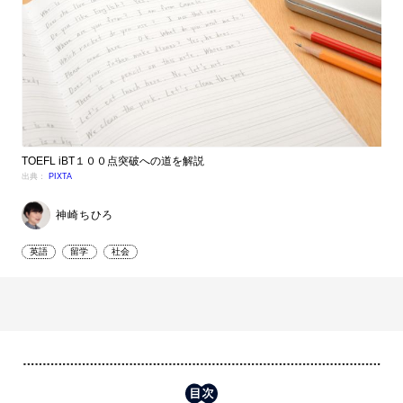
TOEFL iBT１００点突破への道を解説
出典：
PIXTA
神崎ちひろ
英語
留学
社会