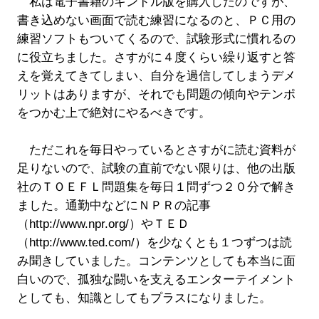
私は電子書籍のキンドル版を購入したのですが、
書き込めない画面で読む練習になるのと、ＰＣ用の
練習ソフトもついてくるので、試験形式に慣れるの
に役立ちました。さすがに４度くらい繰り返すと答
えを覚えてきてしまい、自分を過信してしまうデメ
リットはありますが、それでも問題の傾向やテンポ
をつかむ上で絶対にやるべきです。
ただこれを毎日やっているとさすがに読む資料が
足りないので、試験の直前でない限りは、他の出版
社のＴＯＥＦＬ問題集を毎日１問ずつ２０分で解き
ました。通勤中などにＮＰＲの記事
（http://www.npr.org/）やＴＥＤ
（http://www.ted.com/）を少なくとも１つずつは読
み聞きしていました。コンテンツとしても本当に面
白いので、孤独な闘いを支えるエンターテイメント
としても、知識としてもプラスになりました。