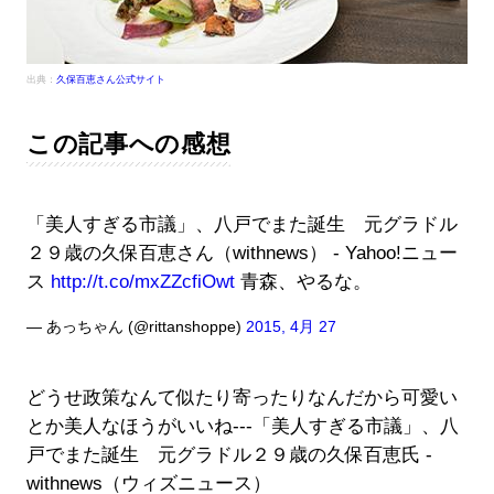
出典：
久保百恵さん公式サイト
この記事への感想
「美人すぎる市議」、八戸でまた誕生 元グラドル
２９歳の久保百恵さん（withnews） - Yahoo!ニュー
ス
http://t.co/mxZZcfiOwt
青森、やるな。
— あっちゃん (@rittanshoppe)
2015, 4月 27
どうせ政策なんて似たり寄ったりなんだから可愛い
とか美人なほうがいいね---「美人すぎる市議」、八
戸でまた誕生 元グラドル２９歳の久保百恵氏 -
withnews（ウィズニュース）