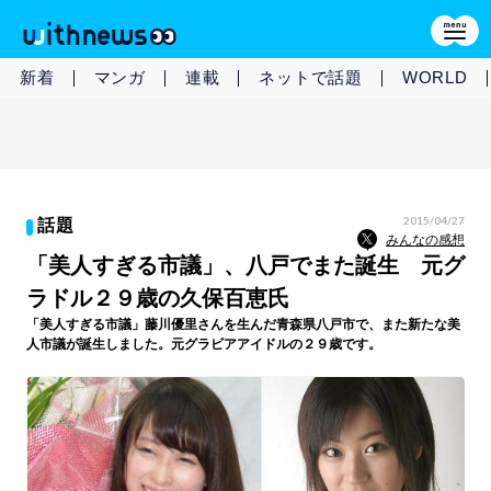
新着
マンガ
連載
ネットで話題
WORLD
2015/04/27
話題
みんなの感想
「美人すぎる市議」、八戸でまた誕生 元グ
ラドル２９歳の久保百恵氏
「美人すぎる市議」藤川優里さんを生んだ青森県八戸市で、また新たな美
人市議が誕生しました。元グラビアアイドルの２９歳です。