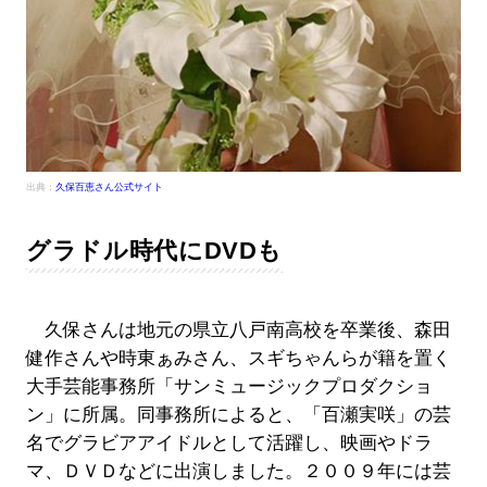
出典：
久保百恵さん公式サイト
グラドル時代にDVDも
久保さんは地元の県立八戸南高校を卒業後、森田
健作さんや時東ぁみさん、スギちゃんらが籍を置く
大手芸能事務所「サンミュージックプロダクショ
ン」に所属。同事務所によると、「百瀬実咲」の芸
名でグラビアアイドルとして活躍し、映画やドラ
マ、ＤＶＤなどに出演しました。２００９年には芸