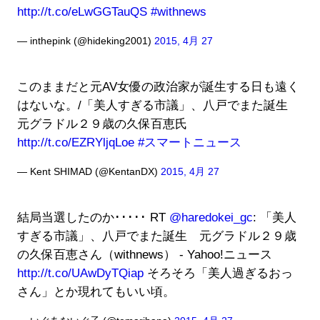
http://t.co/eLwGGTauQS
#withnews
— inthepink (@hideking2001)
2015, 4月 27
このままだと元AV女優の政治家が誕生する日も遠く
はないな。/「美人すぎる市議」、八戸でまた誕生
元グラドル２９歳の久保百恵氏
http://t.co/EZRYljqLoe
#スマートニュース
— Kent SHIMAD (@KentanDX)
2015, 4月 27
結局当選したのか･････ RT
@haredokei_gc
: 「美人
すぎる市議」、八戸でまた誕生 元グラドル２９歳
の久保百恵さん（withnews） - Yahoo!ニュース
http://t.co/UAwDyTQiap
そろそろ「美人過ぎるおっ
さん」とか現れてもいい頃。