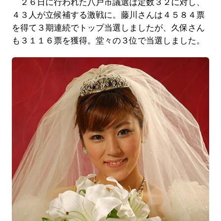
２６日に行われた八戸市議選は定数３２に対し、
４３人が立候補する激戦に。藤川さんは４５８４票
を得て３期連続でトップ当選しましたが、久保さん
も３１１６票を獲得。堂々の３位で当選しました。