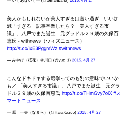
— いぐあないぐ子 (@temaribana)
2015, 4月 27
美人かもしれないが美人すぎるは言い過ぎ…いい加
減「すぎる」記事卒業したら？「美人すぎる市
議」、八戸でまた誕生 元グラドル２９歳の久保百
恵氏 - withnews（ウィズニュース）
http://t.co/lxE3PggmWz
#withnews
— みやび（桜花）＠川口 (@yuz_1)
2015, 4月 27
こんなドキドキする選挙ってのも別の意味でいいか
も／ 「美人すぎる市議」、八戸でまた誕生 元グラ
ドル２９歳の久保百恵氏
http://t.co/THmGvy7oiX
#ス
マートニュース
— 原 一夫（なまら） (@HaraKazuo)
2015, 4月 27