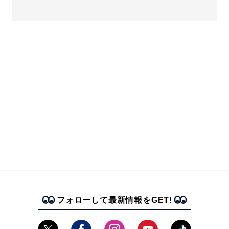
フォローして最新情報をGET!