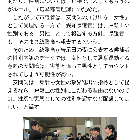
あたり、性別については、戸籍で記入してもらうの
がルール」（選挙部管理課）のためだ。
したがって市選管は、安間氏の届け出を「女性」
として受理する一方で、愛知県選管には、戸籍上の
性別である「男性」として報告する方針。県選管
も、そのまま総務省へ報告するという。
そのため、総務省が告示日の夜に公表する候補者
の性別内訳のデータでは、女性として選挙運動する
意向の安間氏は、実態と違って男性としてカウント
されてしまう可能性が高い。
安間氏は「集計を女性の政界進出の指標として捉
えるなら、戸籍上の性別にこだわる理由はないので
は。注釈で実態としての性別を記すなど配慮してほ
しい」と話す。