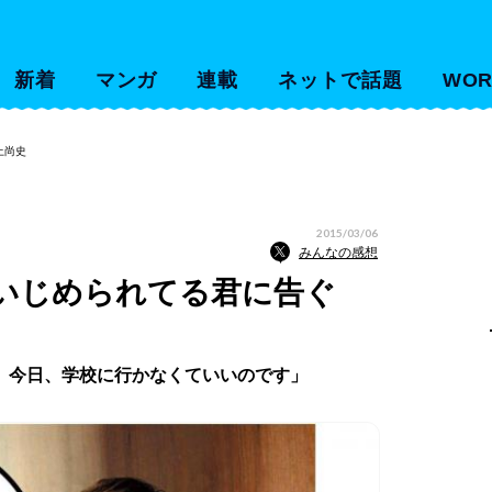
新着
マンガ
連載
ネットで話題
WOR
上尚史
2015/03/06
みんなの感想
 いじめられてる君に告ぐ
、今日、学校に行かなくていいのです」