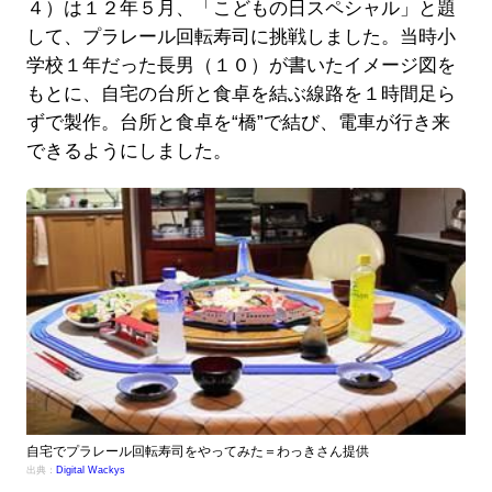
４）は１２年５月、「こどもの日スペシャル」と題
して、プラレール回転寿司に挑戦しました。当時小
学校１年だった長男（１０）が書いたイメージ図を
もとに、自宅の台所と食卓を結ぶ線路を１時間足ら
ずで製作。台所と食卓を“橋”で結び、電車が行き来
できるようにしました。
自宅でプラレール回転寿司をやってみた＝わっきさん提供
出典：
Digital Wackys