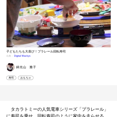
子どもたちも大喜び！プラレール回転寿司
出典：
Digital Wackys
錦光山 雅子
寿司
おもちゃ
タカラトミーの人気電車シリーズ「プラレール」
に寿司を乗せ、回転寿司のように家中を走らせる