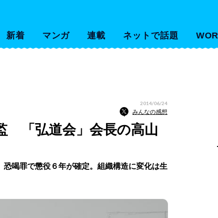
新着
マンガ
連載
ネットで話題
WOR
2014/06/24
みんなの感想
監 「弘道会」会長の高山
。恐喝罪で懲役６年が確定。組織構造に変化は生