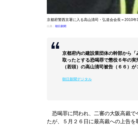
京都府警西京署に入る高山清司・弘道会会長＝2010年
出典：
朝日新聞
京都府内の建設業団体の幹部から「
取ったとする恐喝罪で懲役６年の実
（若頭）の高山清司被告（６６）が
朝日新聞デジタル
恐喝罪に問われ、二審の大阪高裁で
たが、５月２６日に最高裁への上告を