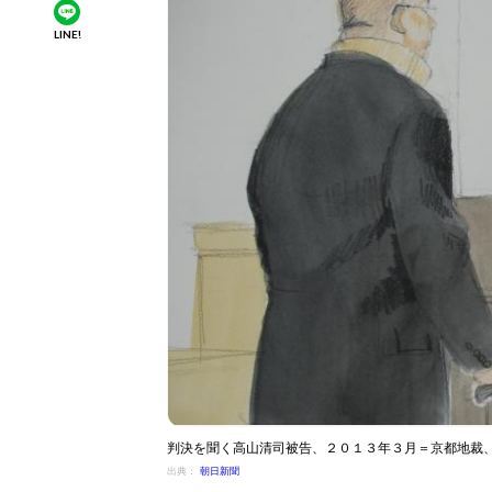
LINE!
判決を聞く高山清司被告、２０１３年３月＝京都地裁
出典：
朝日新聞