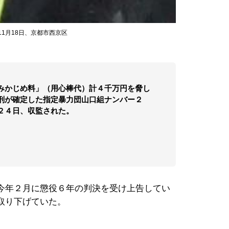
11月18日、京都市西京区
みかじめ料」（用心棒代）計４千万円を脅し
刑が確定した指定暴力団山口組ナンバー２
２４日、収監された。
今年２月に懲役６年の判決を受け上告してい
取り下げていた。