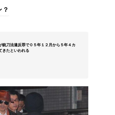
ン？
が銃刀法違反罪で０５年１２月から５年４カ
てきたといわれる