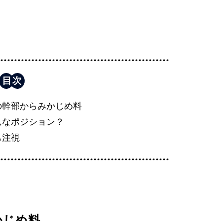
の幹部からみかじめ料
んなポジション？
も注視
かじめ料