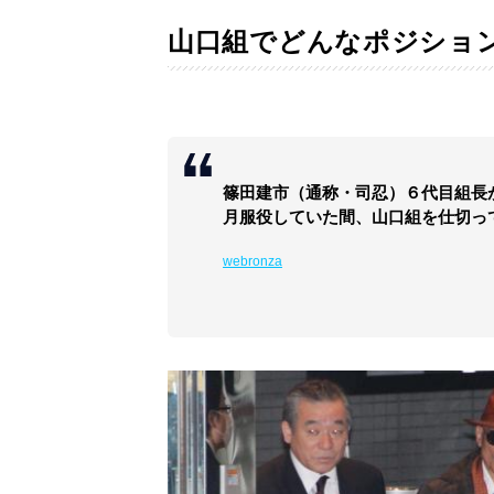
山口組でどんなポジショ
篠田建市（通称・司忍）６代目組長
月服役していた間、山口組を仕切っ
webronza