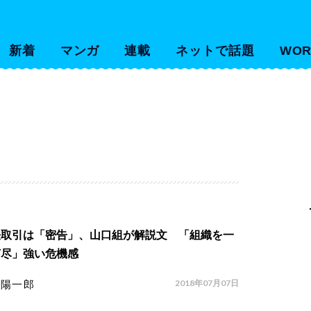
新着
マンガ
連載
ネットで話題
WOR
法取引は「密告」、山口組が解説文 「組織を一
打尽」強い危機感
2018年07月07日
寺陽一郎