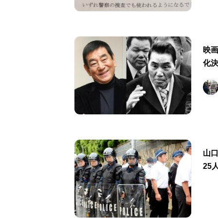
映
化
山
25