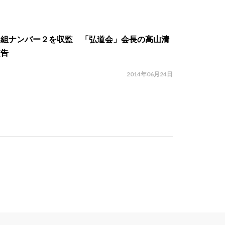
口組ナンバー２を収監 「弘道会」会長の高山清
被告
2014年06月24日