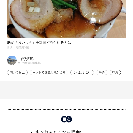
脳が「おいしさ」を計算する仕組みとは
出典： 朝日新聞社
山野拓郎
withnews編集部
聞いてみた
ネットで話題ふりかえり
これはすごい
科学
味覚
水が飲みたくなる理由は