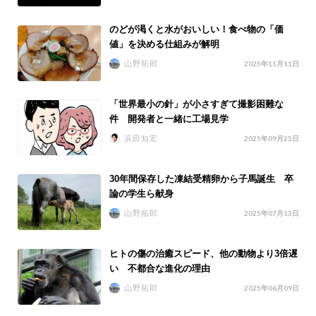
のどが渇くと水がおいしい！食べ物の「価
値」を決める仕組みが解明
山野拓郎
2025年11月11日
「世界最小の針」が小さすぎて撮影困難な
件 開発者と一緒に工場見学
浜田知宏
2025年09月25日
30年間保存した凍結受精卵から子馬誕生 卒
論の学生ら献身
山野拓郎
2025年07月13日
ヒトの傷の治癒スピード、他の動物より3倍遅
い 不都合な進化の理由
山野拓郎
2025年06月09日