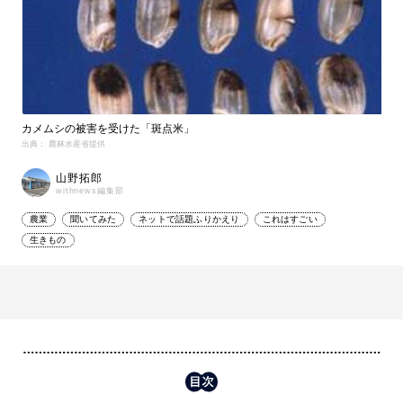
カメムシの被害を受けた「斑点米」
出典： 農林水産省提供
山野拓郎
withnews編集部
農業
聞いてみた
ネットで話題ふりかえり
これはすごい
生きもの