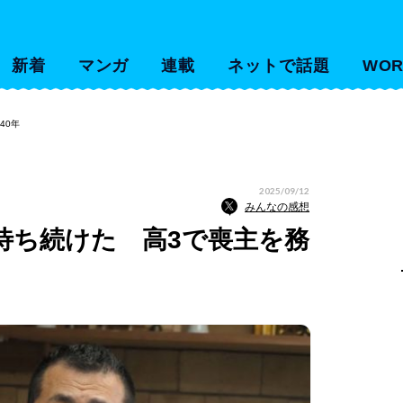
新着
マンガ
連載
ネットで話題
WOR
40年
2025/09/12
みんなの感想
待ち続けた 高3で喪主を務