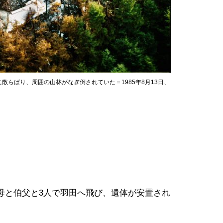
らばり、周囲の山林がなぎ倒されていた＝1985年8月13日、
母と伯父と3人で羽田へ飛び、遺体が安置され