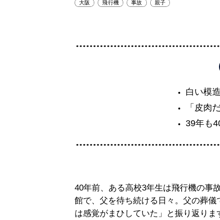
大阪
飛行機
事故
親子
白い模
「皮肉
39年も
40年前、ある高校3年生は飛行機の事
館で、父を待ち続ける日々。父の葬儀
は感覚がまひしていた」と振り返りま