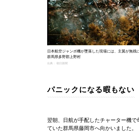
日本航空ジャンボ機が墜落した現場には、主翼が無残に散
群馬県多野郡上野村
出典： 朝日新聞
パニックになる暇もない
翌朝、日航が手配したチャーター機で
ていた群馬県藤岡市へ向かいました。