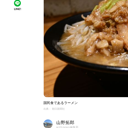
LINE!
国民食であるラーメン
出典： 朝日新聞社
山野拓郎
withnews編集部