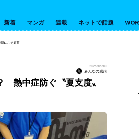
新着
マンガ
連載
ネットで話題
WOR
時期にこそ必要
2025/05/03
みんなの感想
？ 熱中症防ぐ〝夏支度〟