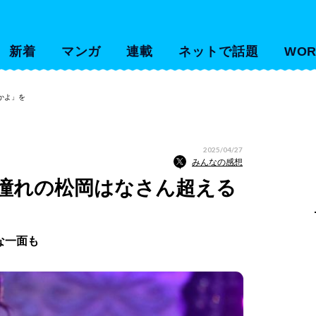
新着
マンガ
連載
ネットで話題
WOR
かよ」を
2025/04/27
みんなの感想
 憧れの松岡はなさん超える
な一面も