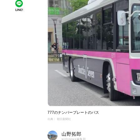
LINE!
777のナンバープレートのバス
出典： 朝日新聞社
山野拓郎
withnews編集部