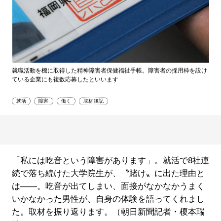
就職活動を機に取得した精神障害者保健福祉手帳。障害者の採用枠を設け
ている企業にも複数応募したといいます
就活
障害
働く
取材後記
「私には吃音という障害があります」。就活で8社連
続で落ち続けた大学院生が、〝賭け〟に出た理由と
は――。吃音が出てしまい、面接がなかなかうまく
いかなかった男性が、自身の体験を語ってくれまし
た。取材を振り返ります。（朝日新聞記者・榎本瑞