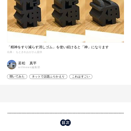
「精神をすり減らす消しゴム」を使い続けると「神」になります
出典： もときれおがさん提供
若松 真平
withnews編集部
聞いてみた
ネットで話題ふりかえり
これはすごい