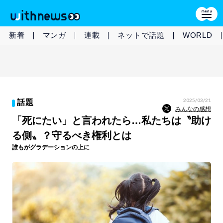
新着
マンガ
連載
ネットで話題
WORLD
2025/03/21
話題
みんなの感想
「死にたい」と言われたら…私たちは〝助け
る側〟？守るべき権利とは
誰もがグラデーションの上に